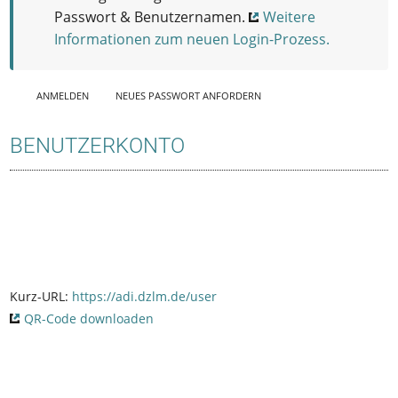
Passwort & Benutzernamen.
Weitere
Informationen zum neuen Login-Prozess.
ANMELDEN
(AKTI
NEUES PASSWORT ANFORDERN
VER
Haupt-Reiter
REITE
BENUTZERKONTO
R)
Kurz-URL:
https://adi.dzlm.de/user
QR-Code downloaden